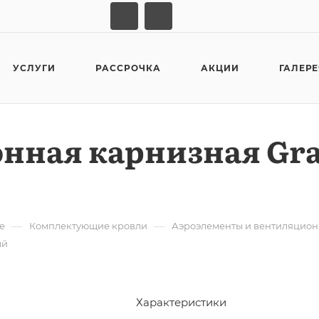
УСЛУГИ
РАССРОЧКА
АКЦИИ
ГАЛЕР
нная карнизная Gran
—
—
е
Комплектующие кровли
Аэроэлементы и вентиляцион
ый
Характеристики