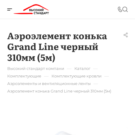
Аэроэлемент конька
Grand Line черный
310мм (5м)
—
—
Высокий стандарт компани
Каталог
—
—
Комплектующие
Комплектующие кровли
—
Аэроэлементы и вентиляционные ленты
Аэроэлемент конька Grand Line черный 310мм (5м)