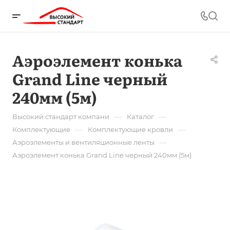
Аэроэлемент конька
Grand Line черный
240мм (5м)
—
—
Высокий стандарт компани
Каталог
—
—
Комплектующие
Комплектующие кровли
—
Аэроэлементы и вентиляционные ленты
Аэроэлемент конька Grand Line черный 240мм (5м)