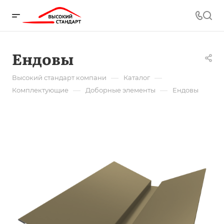
Ендовы
—
—
Высокий стандарт компани
Каталог
—
—
Комплектующие
Доборные элементы
Ендовы