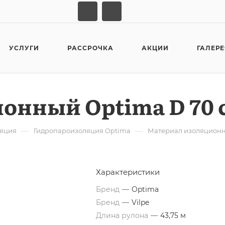
УСЛУГИ
РАССРОЧКА
АКЦИИ
ГАЛЕР
онный Optima D 70 
—
—
ляция
Гидропароизоляция Optima
Материал изоляционн
Характеристики
Бренд
—
Optima
Бренд
—
Vilpe
Длина рулона
—
43,75 м