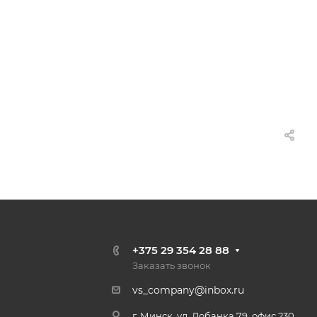
+375 29 354 28 88
Заказать звонок
vs_company@inbox.ru
г. Минск, ул. Лобанка 79, офис 230