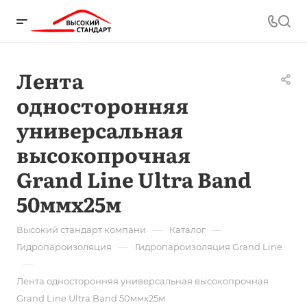
Лента
односторонняя
универсальная
высокопрочная
Grand Line Ultra Band
50ммх25м
—
—
Высокий стандарт компани
Каталог
—
Гидропароизоляция
Гидропароизоляция Grand Line
—
Лента односторонняя универсальная высокопрочная
Grand Line Ultra Band 50ммх25м