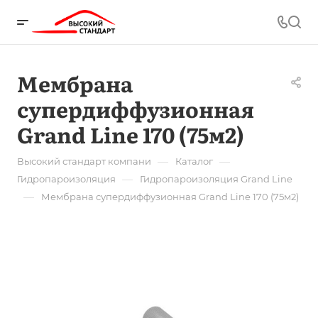
Мембрана
супердиффузионная
Grand Line 170 (75м2)
—
—
Высокий стандарт компани
Каталог
—
Гидропароизоляция
Гидропароизоляция Grand Line
—
Мембрана супердиффузионная Grand Line 170 (75м2)