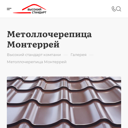
Метоллочерепица
Монтеррей
—
—
Высокий стандарт компани
Галерея
Метоллочерепица Монтеррей